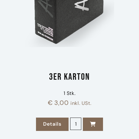
3er Karton
1 Stk.
€
3,00
inkl. USt.
3er Karton Menge
Details
zu 3er Karton