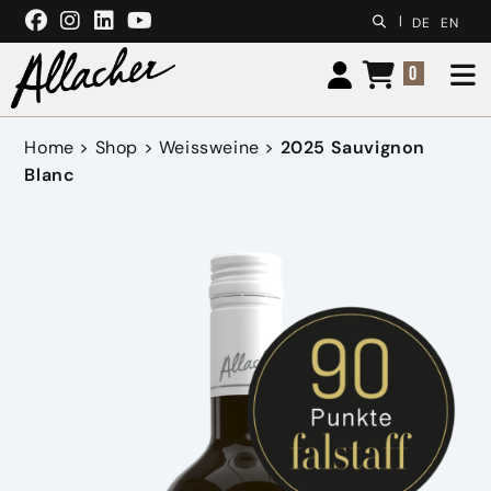
Zum Inhalt springen
|
DE
EN
0
Home
>
Shop
>
Weissweine
>
2025 Sauvignon
Blanc