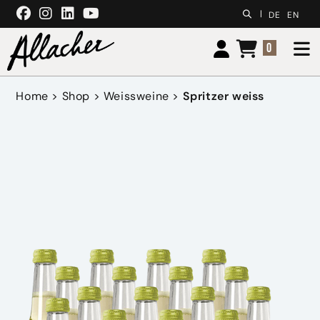
Zum Inhalt springen
|
DE
EN
0
Home
>
Shop
>
Weissweine
>
Spritzer weiss