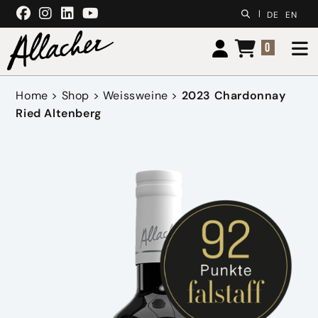
Zum Inhalt springen
|
DE
EN
0
Home
>
Shop
>
Weissweine
>
2023 Chardonnay
Ried Altenberg