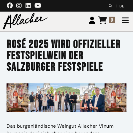
Zum Inhalt springen
|
DE
0
Rosé 2025 wird offizieller
Festspielwein der
Salzburger Festspiele
Das burgenländische Weingut Allacher Vinum